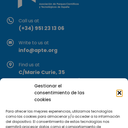
Call us at
(+34) 951 23 13 06
Write to us at
info@apte.org
Find us at
C/Marie Curie, 35
29590 Campanillas, Málaga
Gestionar el
consentimiento de las
cookies
Para ofrecer las mejores experiencias, utilizamos tecnologías
como las cookies para almacenar y/o acceder a la información
del dispositivo. El consentimiento de estas tecnologías nos
permitirá procesar datos como el comportamiento de
Subscribe to our Newsletter