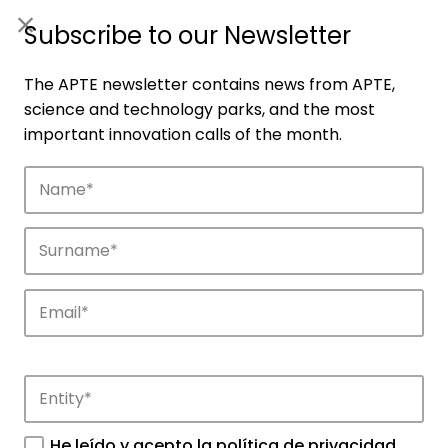
ES
|
ENG
Subscribe to our Newsletter
The APTE newsletter contains news from APTE,
science and technology parks, and the most
important innovation calls of the month.
Companies
Discover the companies that drive
innovation in APTE’s parks.
He leído y acepto la
política de privacidad
.