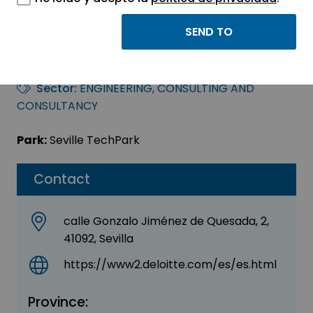
Deloitte Consulting
S.L.U.
Sector:
ENGINEERING, CONSULTING AND
CONSULTANCY
Park:
Seville TechPark
Contact
calle Gonzalo Jiménez de Quesada, 2,
41092, Sevilla
https://www2.deloitte.com/es/es.html
Province: