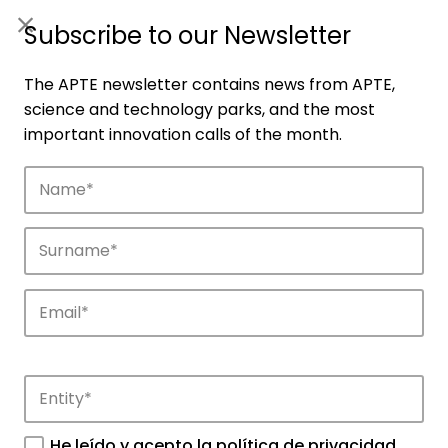
ES
|
ENG
Subscribe to our Newsletter
The APTE newsletter contains news from APTE,
science and technology parks, and the most
important innovation calls of the month.
Companies
Discover the companies that drive
innovation in APTE’s parks.
He leído y acepto la
política de privacidad
.