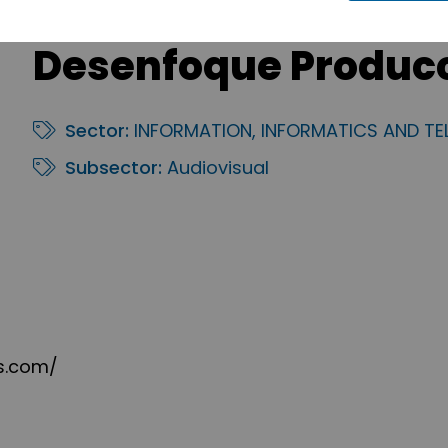
Desenfoque Producc
Sector:
INFORMATION, INFORMATICS AND T
Subsector:
Audiovisual
s.com/