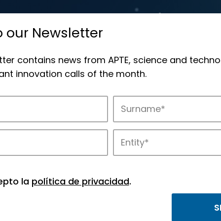
o our Newsletter
tter contains news from APTE, science and techno
nt innovation calls of the month.
novation in APTE’s parks.
epto la
política de privacidad
.