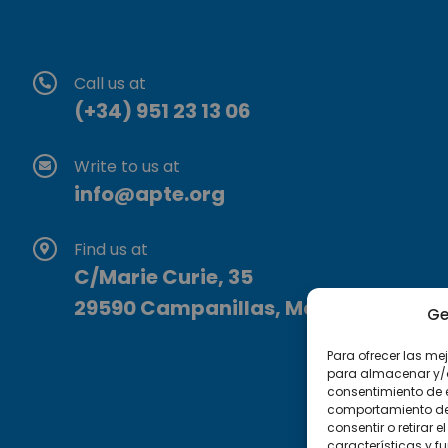
Call us at
(+34) 951 23 13 06
Write to us at
info@apte.org
Find us at
C/Marie Curie, 35
29590 Campanillas, Málaga
Ge
Para ofrecer las me
para almacenar y/o 
consentimiento de 
comportamiento de n
consentir o retirar
características y f