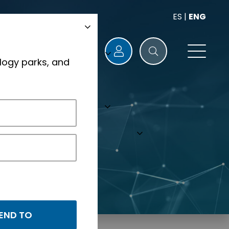
ES
|
ENG
logy parks, and