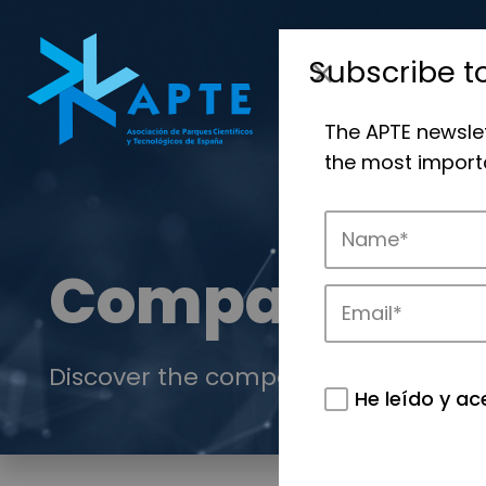
Subscribe t
The APTE newsle
the most importa
Companies
Discover the companies that drive in
He leído y ac