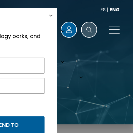
ES
|
ENG
logy parks, and