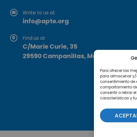
Write to us at
info@apte.org
Find us at
C/Marie Curie, 35
29590 Campanillas, Málaga
Ge
Para ofrecer las me
para almacenar y/o 
consentimiento de 
comportamiento de n
consentir o retirar
características y f
ACEPTA