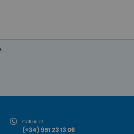
y
.
Call us at
(+34) 951 23 13 06