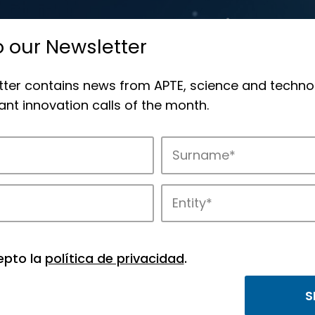
o our Newsletter
tter contains news from APTE, science and techno
nt innovation calls of the month.
novation in APTE’s parks.
epto la
política de privacidad
.