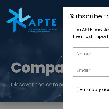
Subscribe t
The APTE newsle
the most importa
Companies
Discover the companies that drive in
He leído y ac