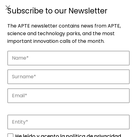
ES
|
ENG
Subscribe to our Newsletter
The APTE newsletter contains news from APTE,
science and technology parks, and the most
important innovation calls of the month.
Companies
Discover the companies that drive
innovation in APTE’s parks.
He leído y acepto la
política de privacidad
.