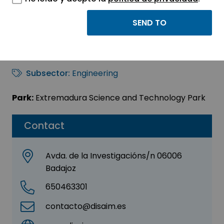
DISAIM INGENIERIA S.L
Sector:
ENGINEERING, CONSULTING AND
CONSULTANCY
Subsector:
Engineering
Park:
Extremadura Science and Technology Park
Contact
Avda. de la Investigacións/n 06006
Badajoz
650463301
contacto@disaim.es