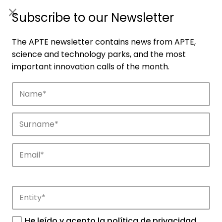
ES
|
ENG
Subscribe to our Newsletter
The APTE newsletter contains news from APTE,
science and technology parks, and the most
important innovation calls of the month.
Companies
Discover the companies that drive
innovation in APTE’s parks.
He leído y acepto la
política de privacidad
.