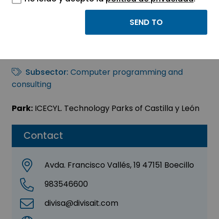
DIVISA IT, S.A.U.
Sector:
INFORMATION, INFORMATICS AND
TELECOMMUNICATIONS
Subsector:
Computer programming and
consulting
Park:
ICECYL. Technology Parks of Castilla y León
Contact
Avda. Francisco Vallés, 19 47151 Boecillo
983546600
divisa@divisait.com