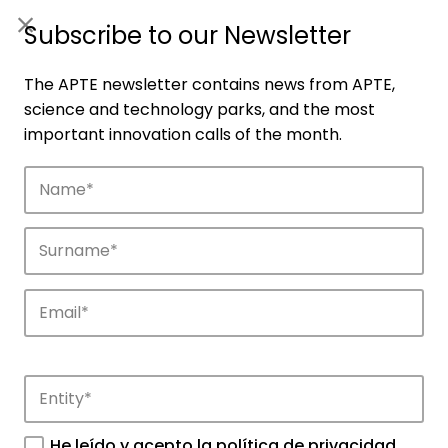
ES
|
ENG
Subscribe to our Newsletter
The APTE newsletter contains news from APTE,
science and technology parks, and the most
important innovation calls of the month.
Companies
Discover the companies that drive
innovation in APTE’s parks.
He leído y acepto la
política de privacidad
.