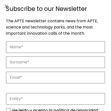
ES
|
ENG
Subscribe to our Newsletter
The APTE newsletter contains news from APTE,
science and technology parks, and the most
important innovation calls of the month.
Companies
Discover the companies that drive
innovation in APTE’s parks.
He leído y acepto la
política de privacidad
.