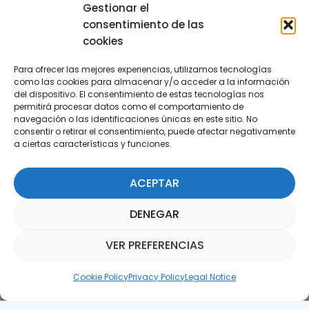
29590 Campanillas, Málaga
Gestionar el
consentimiento de las
cookies
Para ofrecer las mejores experiencias, utilizamos tecnologías
como las cookies para almacenar y/o acceder a la información
del dispositivo. El consentimiento de estas tecnologías nos
permitirá procesar datos como el comportamiento de
Subscribe to our Newsletter
navegación o las identificaciones únicas en este sitio. No
consentir o retirar el consentimiento, puede afectar negativamente
a ciertas características y funciones.
SUBSCRIBE HERE
ACEPTAR
DENEGAR
VER PREFERENCIAS
Parquepedia Assistant
Cookie Policy
Privacy Policy
Legal Notice
Legal Notice