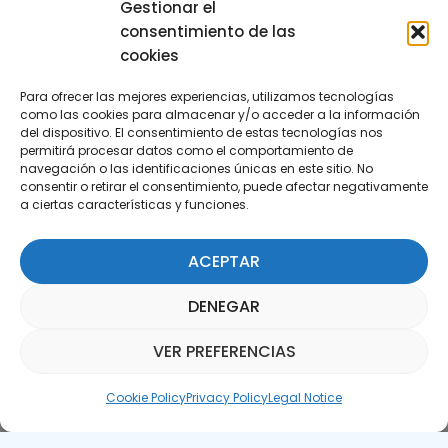
Gestionar el
consentimiento de las
cookies
Para ofrecer las mejores experiencias, utilizamos tecnologías
como las cookies para almacenar y/o acceder a la información
del dispositivo. El consentimiento de estas tecnologías nos
permitirá procesar datos como el comportamiento de
Subscribe to our Newsletter
navegación o las identificaciones únicas en este sitio. No
consentir o retirar el consentimiento, puede afectar negativamente
a ciertas características y funciones.
SUBSCRIBE HERE
ACEPTAR
DENEGAR
VER PREFERENCIAS
Parquepedia Assistant
Cookie Policy
Privacy Policy
Legal Notice
Legal Notice