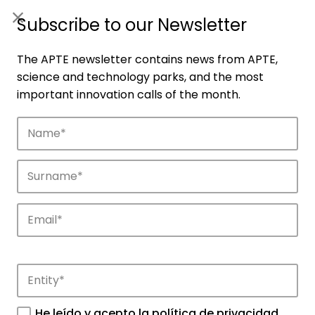
ES
|
ENG
Subscribe to our Newsletter
The APTE newsletter contains news from APTE,
science and technology parks, and the most
important innovation calls of the month.
Companies
Discover the companies that drive
innovation in APTE’s parks.
He leído y acepto la
política de privacidad
.