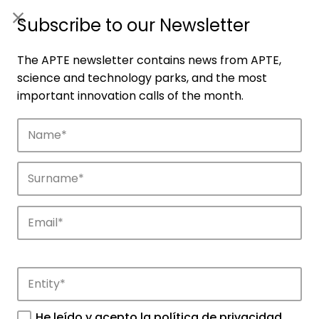
ES
|
ENG
Subscribe to our Newsletter
The APTE newsletter contains news from APTE,
science and technology parks, and the most
important innovation calls of the month.
Companies
Discover the companies that drive
innovation in APTE’s parks.
He leído y acepto la
política de privacidad
.