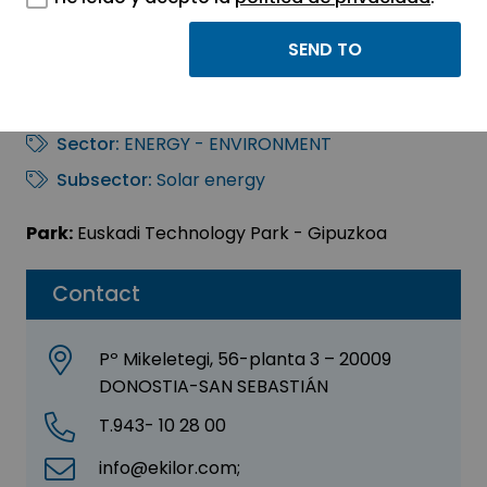
EKILOR Energías
Renovables, S.L.
Sector:
ENERGY - ENVIRONMENT
Subsector:
Solar energy
Park:
Euskadi Technology Park - Gipuzkoa
Contact
Pº Mikeletegi, 56-planta 3 – 20009
DONOSTIA-SAN SEBASTIÁN
T.943- 10 28 00
info@ekilor.com;