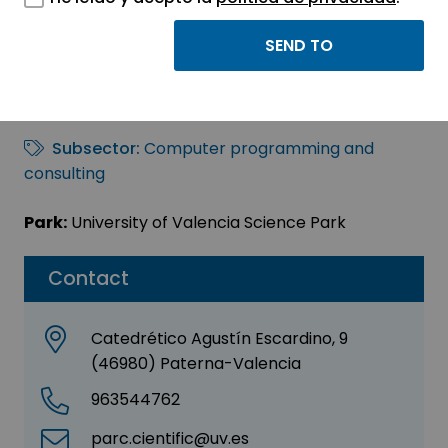
Emernova
Sector:
INFORMATION, INFORMATICS AND
TELECOMMUNICATIONS
Subsector:
Computer programming and
consulting
Park:
University of Valencia Science Park
Contact
Catedrético Agustín Escardino, 9
(46980) Paterna-Valencia
963544762
parc.cientific@uv.es