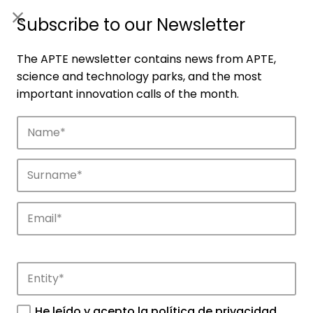
ES
|
ENG
Subscribe to our Newsletter
The APTE newsletter contains news from APTE,
science and technology parks, and the most
important innovation calls of the month.
Companies
Discover the companies that drive
innovation in APTE’s parks.
He leído y acepto la
política de privacidad
.