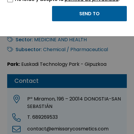
EMISSARY
COSMETICS, S.L.
Sector:
MEDICINE AND HEALTH
Subsector:
Chemical / Pharmaceutical
Park:
Euskadi Technology Park - Gipuzkoa
Contact
Pº Miramon, 196 – 20014 DONOSTIA-SAN
SEBASTIÁN
T. 689269533
contact@emissarycosmetics.com