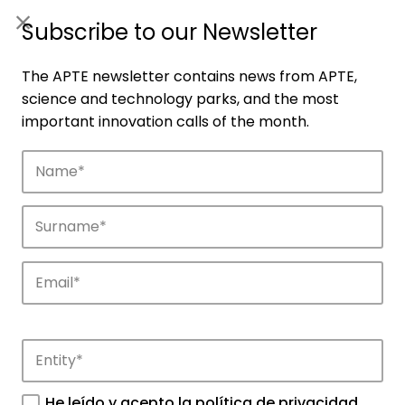
ES
|
ENG
Subscribe to our Newsletter
The APTE newsletter contains news from APTE,
science and technology parks, and the most
important innovation calls of the month.
Companies
Discover the companies that drive
innovation in APTE’s parks.
He leído y acepto la
política de privacidad
.