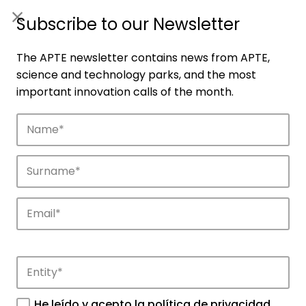
ES
|
ENG
Subscribe to our Newsletter
The APTE newsletter contains news from APTE,
science and technology parks, and the most
important innovation calls of the month.
Companies
Discover the companies that drive
innovation in APTE’s parks.
He leído y acepto la
política de privacidad
.