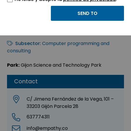
EMPATHY.CO
Sector:
INFORMATION, INFORMATICS AND
TELECOMMUNICATIONS
Subsector:
Computer programming and
consulting
Park:
Gijon Science and Technology Park
Contact
C/ Jimena Fernández de la Vega, 101 –
33203 Gijón Parcela 28
637774311
info@empathy.co