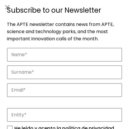
ES
|
ENG
Subscribe to our Newsletter
The APTE newsletter contains news from APTE,
science and technology parks, and the most
important innovation calls of the month.
Companies
Discover the companies that drive
innovation in APTE’s parks.
He leído y acepto la
política de privacidad
.