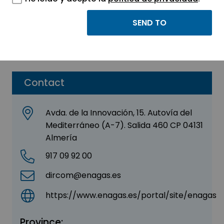
Enagas Transporte
Sector:
INDUSTRIAL
Contact
Avda. de la Innovación, 15. Autovía del
Mediterráneo (A-7). Salida 460 CP 04131
Almería
917 09 92 00
dircom@enagas.es
https://www.enagas.es/portal/site/enagas
Province: