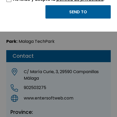
Entersoftweb
Sector:
INFORMATION, INFORMATICS AND
TELECOMMUNICATIONS
Park:
Malaga TechPark
Contact
C/ María Curie, 3, 29590 Campanillas
Málaga
902503275
www.entersoftweb.com
Province: