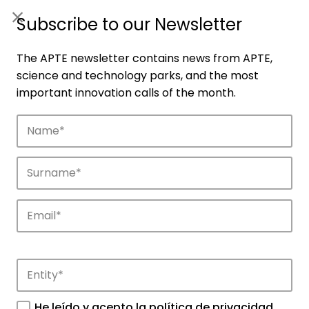
ES
|
ENG
Subscribe to our Newsletter
The APTE newsletter contains news from APTE,
science and technology parks, and the most
important innovation calls of the month.
Companies
Discover the companies that drive
innovation in APTE’s parks.
He leído y acepto la
política de privacidad
.