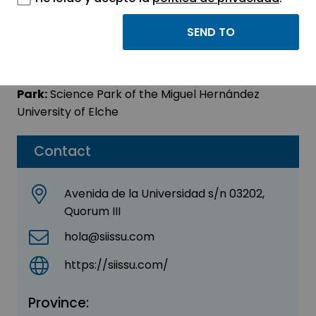
ENYEIDI, S.L.
Sector:
OTHER
Park:
Science Park of the Miguel Hernández
University of Elche
Contact
Avenida de la Universidad s/n 03202,
Quorum III
hola@siissu.com
https://siissu.com/
Province: