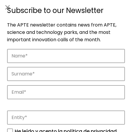
ES
|
ENG
Subscribe to our Newsletter
The APTE newsletter contains news from APTE,
science and technology parks, and the most
important innovation calls of the month.
Companies
Discover the companies that drive
innovation in APTE’s parks.
He leído y acepto la
política de privacidad
.