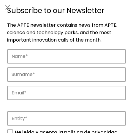
ES
|
ENG
Subscribe to our Newsletter
The APTE newsletter contains news from APTE,
science and technology parks, and the most
important innovation calls of the month.
Companies
Discover the companies that drive
innovation in APTE’s parks.
He leído y acepto la
política de privacidad
.