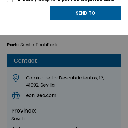
EonSea (El Cubo)
Sector:
INFORMATION, INFORMATICS AND
TELECOMMUNICATIONS
Park:
Seville TechPark
Contact
Camino de los Descubrimientos, 17,
41092, Sevilla
eon-sea.com
Province:
Sevilla