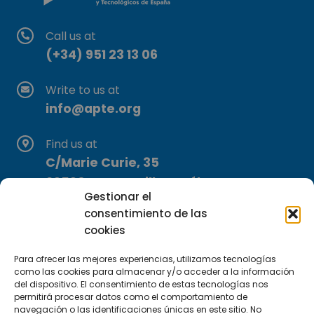
Call us at
(+34) 951 23 13 06
Write to us at
info@apte.org
Find us at
C/Marie Curie, 35
29590 Campanillas, Málaga
Gestionar el
consentimiento de las
cookies
Para ofrecer las mejores experiencias, utilizamos tecnologías
como las cookies para almacenar y/o acceder a la información
del dispositivo. El consentimiento de estas tecnologías nos
Subscribe to our Newsletter
permitirá procesar datos como el comportamiento de
navegación o las identificaciones únicas en este sitio. No