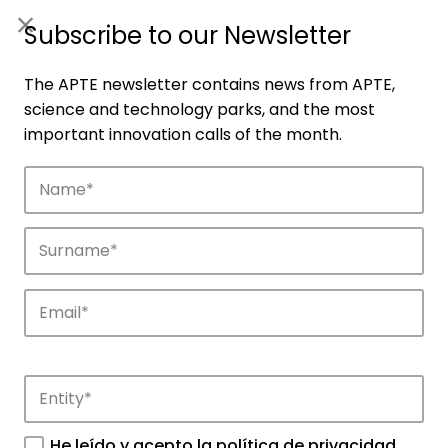
ES
|
ENG
Subscribe to our Newsletter
The APTE newsletter contains news from APTE,
science and technology parks, and the most
important innovation calls of the month.
Companies
Discover the companies that drive
innovation in APTE’s parks.
He leído y acepto la
política de privacidad
.