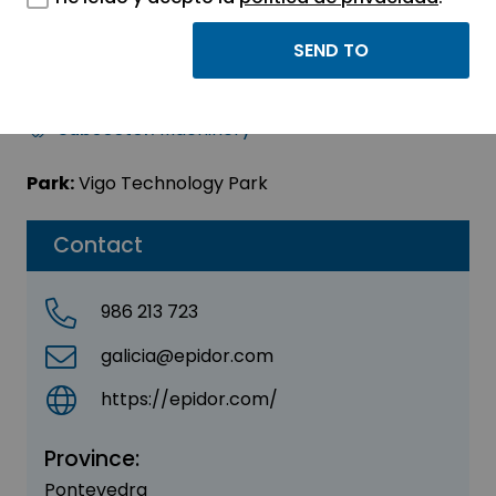
EPIDOR SAU
Sector:
INDUSTRIAL
Subsector:
Machinery
Park:
Vigo Technology Park
Contact
986 213 723
galicia@epidor.com
https://epidor.com/
Province:
Pontevedra