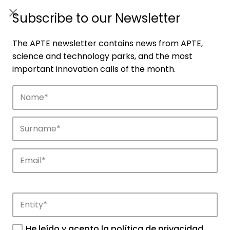
ES
|
ENG
Subscribe to our Newsletter
The APTE newsletter contains news from APTE,
science and technology parks, and the most
important innovation calls of the month.
Companies
Discover the companies that drive
innovation in APTE’s parks.
He leído y acepto la
política de privacidad
.