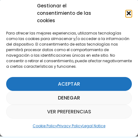
29590 Campanillas, Málaga
Gestionar el
consentimiento de las
cookies
Para ofrecer las mejores experiencias, utilizamos tecnologías
como las cookies para almacenar y/o acceder a la información
del dispositivo. El consentimiento de estas tecnologías nos
permitirá procesar datos como el comportamiento de
Subscribe to our Newsletter
navegación o las identificaciones únicas en este sitio. No
consentir o retirar el consentimiento, puede afectar negativamente
a ciertas características y funciones.
SUBSCRIBE HERE
ACEPTAR
DENEGAR
VER PREFERENCIAS
Parquepedia Assistant
Cookie Policy
Privacy Policy
Legal Notice
Legal Notice