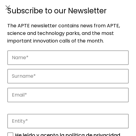
ES
|
ENG
Subscribe to our Newsletter
The APTE newsletter contains news from APTE,
science and technology parks, and the most
important innovation calls of the month.
Companies
Discover the companies that drive
innovation in APTE’s parks.
He leído y acepto la
política de privacidad
.