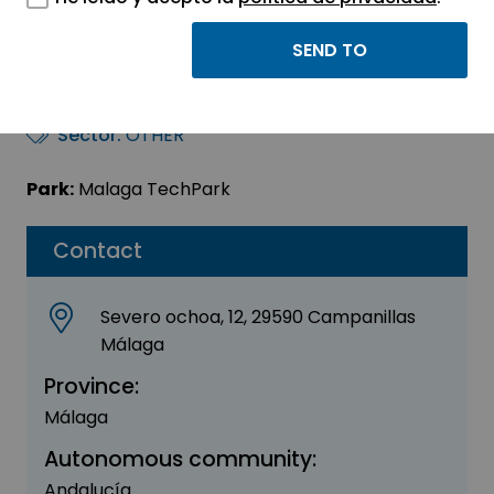
Eurospain Project
Design, s.l.
Sector:
OTHER
Park:
Malaga TechPark
Contact
Severo ochoa, 12, 29590 Campanillas
Málaga
Province:
Málaga
Autonomous community:
Andalucía