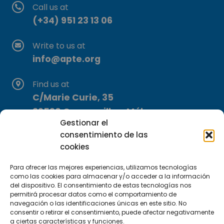
Call us at
(+34) 951 23 13 06
Write to us at
info@apte.org
Find us at
C/Marie Curie, 35
29590 Campanillas, Málaga
Gestionar el
consentimiento de las
cookies
Para ofrecer las mejores experiencias, utilizamos tecnologías
como las cookies para almacenar y/o acceder a la información
del dispositivo. El consentimiento de estas tecnologías nos
Subscribe to our Newsletter
permitirá procesar datos como el comportamiento de
navegación o las identificaciones únicas en este sitio. No
consentir o retirar el consentimiento, puede afectar negativamente
SUBSCRIBE HERE
a ciertas características y funciones.