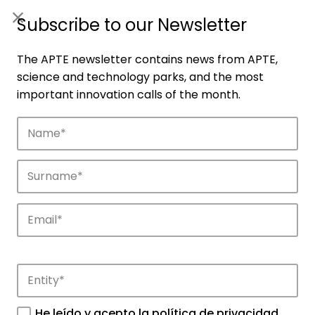
ES
|
ENG
Subscribe to our Newsletter
The APTE newsletter contains news from APTE,
science and technology parks, and the most
important innovation calls of the month.
Companies
Discover the companies that drive
innovation in APTE’s parks.
He leído y acepto la
política de privacidad
.