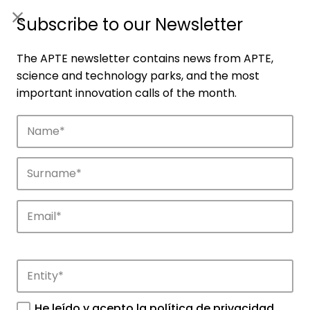
ES
|
ENG
Subscribe to our Newsletter
The APTE newsletter contains news from APTE,
science and technology parks, and the most
important innovation calls of the month.
Companies
Discover the companies that drive
innovation in APTE’s parks.
He leído y acepto la
política de privacidad
.