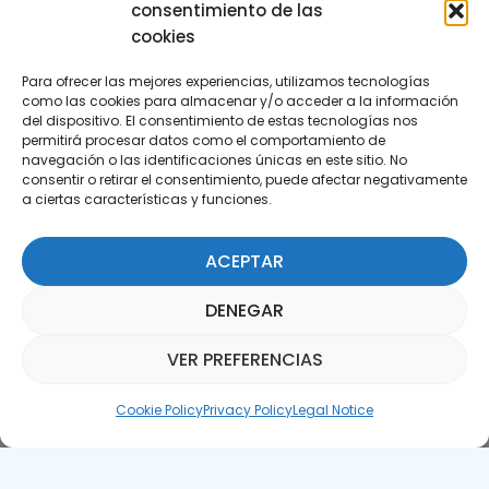
consentimiento de las
cookies
Para ofrecer las mejores experiencias, utilizamos tecnologías
como las cookies para almacenar y/o acceder a la información
del dispositivo. El consentimiento de estas tecnologías nos
permitirá procesar datos como el comportamiento de
Subscribe to our Newsletter
navegación o las identificaciones únicas en este sitio. No
consentir o retirar el consentimiento, puede afectar negativamente
a ciertas características y funciones.
SUBSCRIBE HERE
ACEPTAR
DENEGAR
VER PREFERENCIAS
Parquepedia Assistant
Cookie Policy
Privacy Policy
Legal Notice
Legal Notice
Cookie Policy