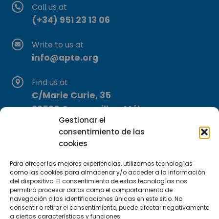
Call us at
(+34) 951 23 13 06
Write to us at
info@apte.org
Find us at
C/Marie Curie, 35
29590 Campanillas, Málaga
Gestionar el
consentimiento de las
cookies
Para ofrecer las mejores experiencias, utilizamos tecnologías
como las cookies para almacenar y/o acceder a la información
del dispositivo. El consentimiento de estas tecnologías nos
Subscribe to our Newsletter
permitirá procesar datos como el comportamiento de
navegación o las identificaciones únicas en este sitio. No
consentir o retirar el consentimiento, puede afectar negativamente
SUBSCRIBE HERE
a ciertas características y funciones.