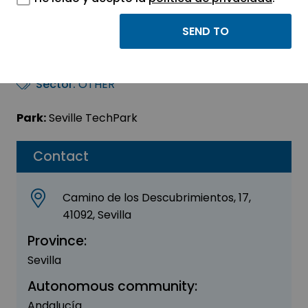
Everlasting Art (el
Cubo)
Sector:
OTHER
Park:
Seville TechPark
Contact
Camino de los Descubrimientos, 17,
41092, Sevilla
Province:
Sevilla
Autonomous community:
Andalucía