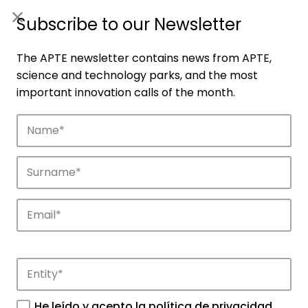
ES
|
ENG
Subscribe to our Newsletter
The APTE newsletter contains news from APTE,
science and technology parks, and the most
important innovation calls of the month.
Companies
Discover the companies that drive
innovation in APTE’s parks.
He leído y acepto la
política de privacidad
.