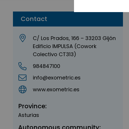
Contact
C/ Los Prados, 166 – 33203 Gijón
Edificio IMPULSA (Cowork
Colectivo CT313)
984847100
info@exometric.es
www.exometric.es
Province:
Asturias
Autonomous community: