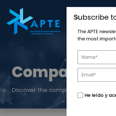
Subscribe t
The APTE newsle
the most importa
Companies
Discover the companies that drive in
He leído y ac