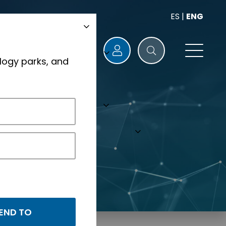
ES
|
ENG
logy parks, and