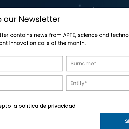
o our Newsletter
tter contains news from APTE, science and techno
nt innovation calls of the month.
novation in APTE’s parks.
epto la
política de privacidad
.