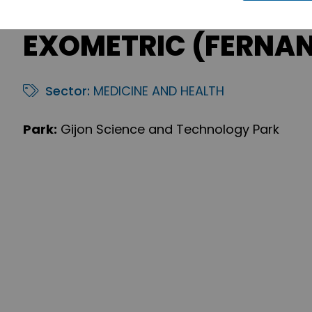
EXOMETRIC (FERNAN
Sector:
MEDICINE AND HEALTH
Park:
Gijon Science and Technology Park