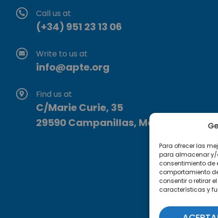
Call us at
(+34) 951 23 13 06
Write to us at
info@apte.org
Find us at
C/Marie Curie, 35
29590 Campanillas, Málaga
Ge
Para ofrecer las me
para almacenar y/o 
consentimiento de 
comportamiento de n
consentir o retirar
características y f
ACEPTA