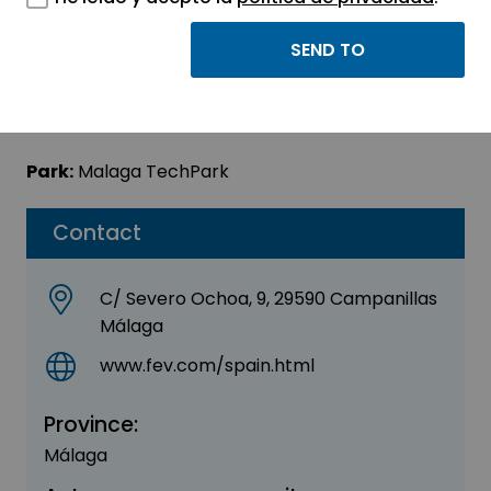
FEV Iberia, S.L.
Sector:
ENGINEERING, CONSULTING AND
CONSULTANCY
Park:
Malaga TechPark
Contact
C/ Severo Ochoa, 9, 29590 Campanillas
Málaga
www.fev.com/spain.html
Province:
Málaga