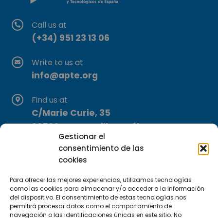
Call us at
(+34) 951 23 13 06
Write to us at
info@apte.org
Find us at
C/Marie Curie, 35
29590 Campanillas, Málaga
Gestionar el
consentimiento de las
cookies
Para ofrecer las mejores experiencias, utilizamos tecnologías
como las cookies para almacenar y/o acceder a la información
del dispositivo. El consentimiento de estas tecnologías nos
Subscribe to our Newsletter
permitirá procesar datos como el comportamiento de
navegación o las identificaciones únicas en este sitio. No