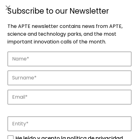
ES
|
ENG
Subscribe to our Newsletter
The APTE newsletter contains news from APTE,
science and technology parks, and the most
important innovation calls of the month.
Companies
Discover the companies that drive
innovation in APTE’s parks.
He leído y acepto la
política de privacidad
.