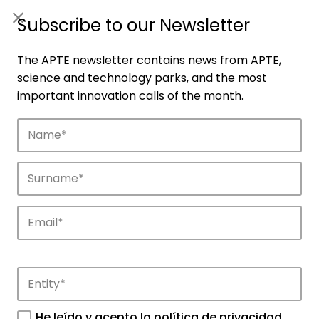
ES
|
ENG
Subscribe to our Newsletter
The APTE newsletter contains news from APTE,
science and technology parks, and the most
important innovation calls of the month.
Companies
Discover the companies that drive
innovation in APTE’s parks.
He leído y acepto la
política de privacidad
.