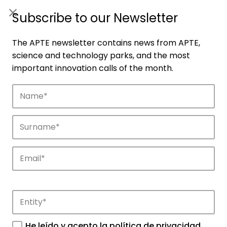
ES
|
ENG
Subscribe to our Newsletter
The APTE newsletter contains news from APTE,
science and technology parks, and the most
important innovation calls of the month.
Companies
Discover the companies that drive
innovation in APTE’s parks.
He leído y acepto la
política de privacidad
.