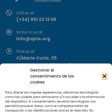
Call us at
(+34) 951 23 13 06
Write to us at
info@apte.org
Find us at
C/Marie Curie, 35
29590 Campanillas, Málaga
Gestionar el
consentimiento de las
cookies
Para ofrecer las mejores experiencias, utilizamos tecnologías
como las cookies para almacenar y/o acceder a la información
del dispositivo. El consentimiento de estas tecnologías nos
Subscribe to our Newsletter
permitirá procesar datos como el comportamiento de
navegación o las identificaciones únicas en este sitio. No