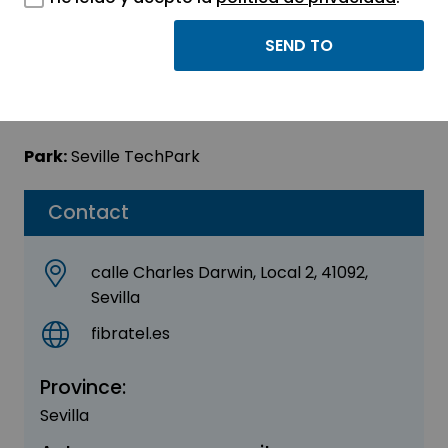
Fibratel
Sector:
INFORMATION, INFORMATICS AND
TELECOMMUNICATIONS
Park:
Seville TechPark
Contact
calle Charles Darwin, Local 2, 41092,
Sevilla
fibratel.es
Province:
Sevilla