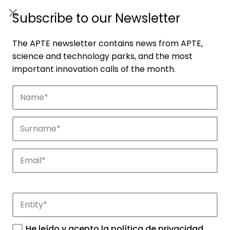
ES
|
ENG
Subscribe to our Newsletter
The APTE newsletter contains news from APTE,
science and technology parks, and the most
important innovation calls of the month.
Companies
Discover the companies that drive
innovation in APTE’s parks.
He leído y acepto la
política de privacidad
.