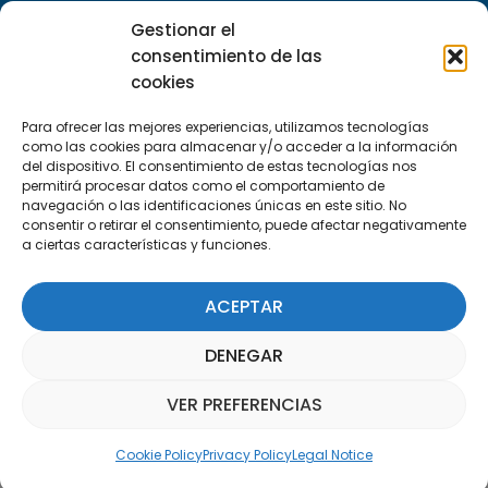
29590 Campanillas, Málaga
Gestionar el
consentimiento de las
cookies
Para ofrecer las mejores experiencias, utilizamos tecnologías
como las cookies para almacenar y/o acceder a la información
del dispositivo. El consentimiento de estas tecnologías nos
permitirá procesar datos como el comportamiento de
Subscribe to our Newsletter
navegación o las identificaciones únicas en este sitio. No
consentir o retirar el consentimiento, puede afectar negativamente
a ciertas características y funciones.
SUBSCRIBE HERE
ACEPTAR
DENEGAR
VER PREFERENCIAS
Parquepedia Assistant
Cookie Policy
Privacy Policy
Legal Notice
Legal Notice