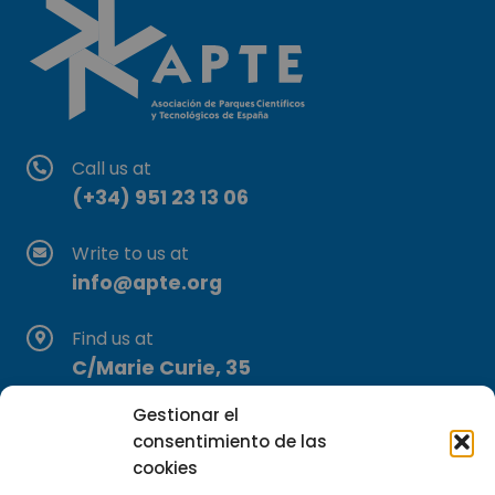
Call us at
(+34) 951 23 13 06
Write to us at
info@apte.org
Find us at
C/Marie Curie, 35
29590 Campanillas, Málaga
Gestionar el
consentimiento de las
cookies