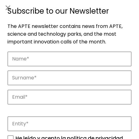
ES
|
ENG
Subscribe to our Newsletter
The APTE newsletter contains news from APTE,
science and technology parks, and the most
important innovation calls of the month.
Companies
Discover the companies that drive
innovation in APTE’s parks.
He leído y acepto la
política de privacidad
.