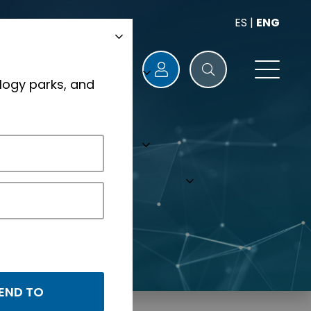
ES
|
ENG
logy parks, and