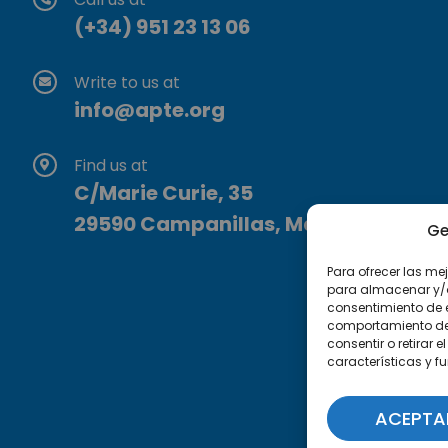
(+34) 951 23 13 06
Write to us at
info@apte.org
Find us at
C/Marie Curie, 35
29590 Campanillas, Málaga
Ge
Para ofrecer las me
para almacenar y/o 
consentimiento de 
comportamiento de n
consentir o retirar
características y f
ACEPTA