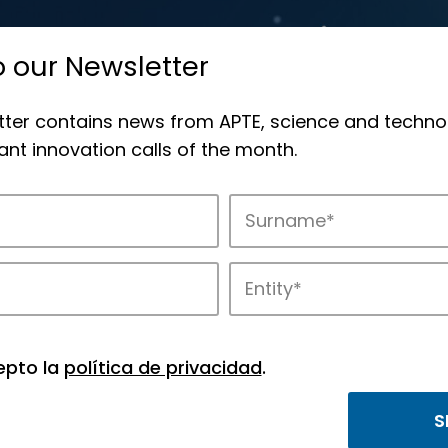
o our Newsletter
tter contains news from APTE, science and techno
nt innovation calls of the month.
novation in APTE’s parks.
epto la
política de privacidad
.