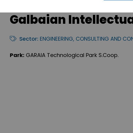
Galbaian Intellectu
Sector:
ENGINEERING, CONSULTING AND CO
Park:
GARAIA Technological Park S.Coop.