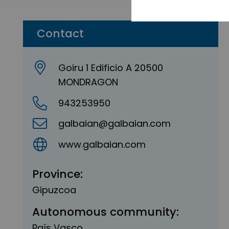
Contact
Goiru 1 Edificio A 20500
MONDRAGON
943253950
galbaian@galbaian.com
www.galbaian.com
Province:
Gipuzcoa
Autonomous community:
País Vasco