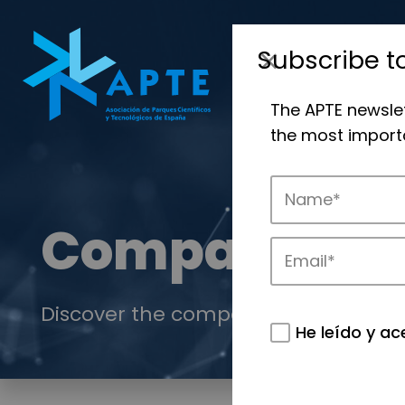
Subscribe t
The APTE newsle
the most importa
Companies
Discover the companies that drive in
He leído y ac