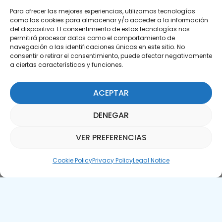
Para ofrecer las mejores experiencias, utilizamos tecnologías
como las cookies para almacenar y/o acceder a la información
del dispositivo. El consentimiento de estas tecnologías nos
permitirá procesar datos como el comportamiento de
Subscribe to our Newsletter
navegación o las identificaciones únicas en este sitio. No
consentir o retirar el consentimiento, puede afectar negativamente
a ciertas características y funciones.
SUBSCRIBE HERE
ACEPTAR
DENEGAR
VER PREFERENCIAS
Parquepedia Assistant
Cookie Policy
Privacy Policy
Legal Notice
Legal Notice
Cookie Policy
APTE © 2025 – All rights reserved