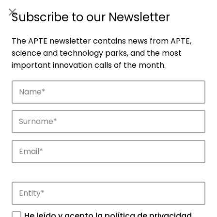
ES
|
ENG
Subscribe to our Newsletter
The APTE newsletter contains news from APTE,
science and technology parks, and the most
important innovation calls of the month.
Companies
Discover the companies that drive
innovation in APTE’s parks.
He leído y acepto la
política de privacidad
.