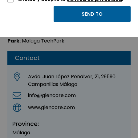
Glencore
Sector:
INDUSTRIAL
Park:
Malaga TechPark
Contact
Avda. Juan López Peñalver, 21, 29590
Campanillas Málaga
info@glencore.com
www.glencore.com
Province:
Málaga