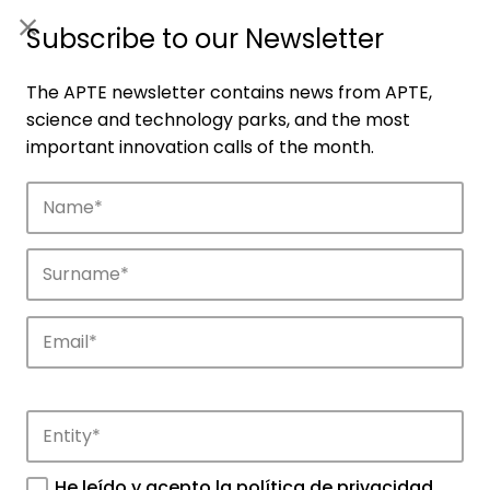
ES
|
ENG
Subscribe to our Newsletter
The APTE newsletter contains news from APTE,
science and technology parks, and the most
important innovation calls of the month.
Companies
Discover the companies that drive
innovation in APTE’s parks.
He leído y acepto la
política de privacidad
.