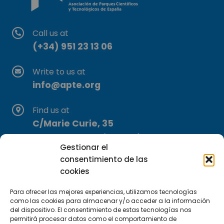
Call us at
(+34) 951 23 13 06
Write to us at
info@apte.org
Find us at
C/Marie Curie, 35
29590 Campanillas, Málaga
Gestionar el
consentimiento de las
cookies
Para ofrecer las mejores experiencias, utilizamos tecnologías
como las cookies para almacenar y/o acceder a la información
del dispositivo. El consentimiento de estas tecnologías nos
permitirá procesar datos como el comportamiento de
Subscribe to our Newsletter