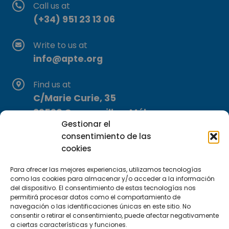
Call us at
(+34) 951 23 13 06
Write to us at
info@apte.org
Find us at
C/Marie Curie, 35
29590 Campanillas, Málaga
Gestionar el
consentimiento de las
cookies
Para ofrecer las mejores experiencias, utilizamos tecnologías
como las cookies para almacenar y/o acceder a la información
del dispositivo. El consentimiento de estas tecnologías nos
Subscribe to our Newsletter
permitirá procesar datos como el comportamiento de
navegación o las identificaciones únicas en este sitio. No
consentir o retirar el consentimiento, puede afectar negativamente
SUBSCRIBE HERE
a ciertas características y funciones.