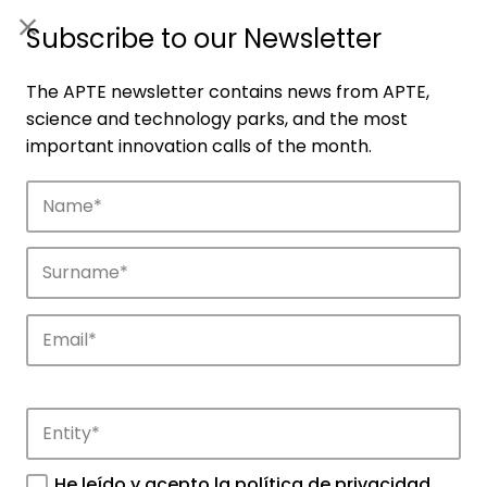
ES
|
ENG
Subscribe to our Newsletter
The APTE newsletter contains news from APTE,
science and technology parks, and the most
important innovation calls of the month.
Companies
Discover the companies that drive
innovation in APTE’s parks.
He leído y acepto la
política de privacidad
.