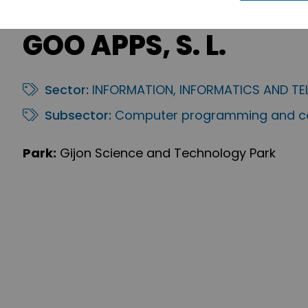
GOO APPS, S. L.
Sector:
INFORMATION, INFORMATICS AND T
Subsector:
Computer programming and co
Park:
Gijon Science and Technology Park