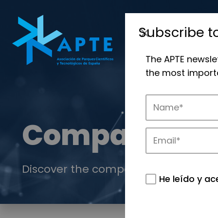
Subscribe t
The APTE newsle
the most importa
Companies
Discover the companies that drive in
He leído y ac