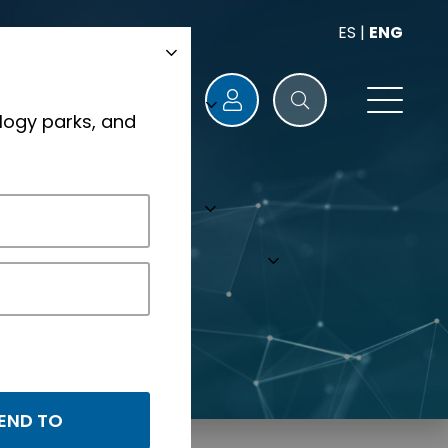
ES
|
ENG
logy parks, and