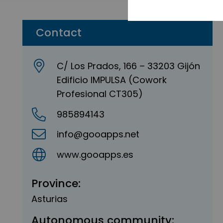
Contact
C/ Los Prados, 166 – 33203 Gijón
Edificio IMPULSA (Cowork
Profesional CT305)
985894143
info@gooapps.net
www.gooapps.es
Province:
Asturias
Autonomous community: