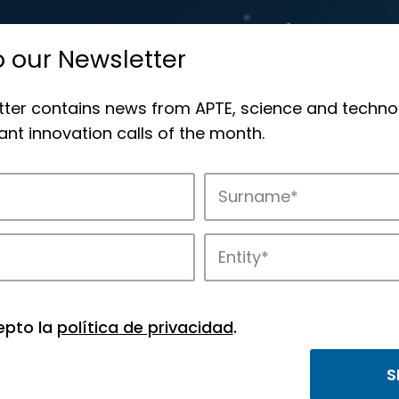
o our Newsletter
tter contains news from APTE, science and techno
nt innovation calls of the month.
novation in APTE’s parks.
epto la
política de privacidad
.