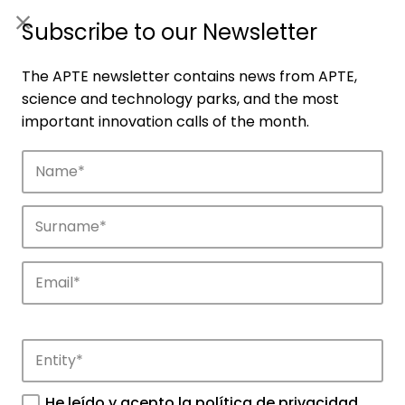
ES
|
ENG
Subscribe to our Newsletter
The APTE newsletter contains news from APTE,
science and technology parks, and the most
important innovation calls of the month.
Companies
Discover the companies that drive
innovation in APTE’s parks.
He leído y acepto la
política de privacidad
.