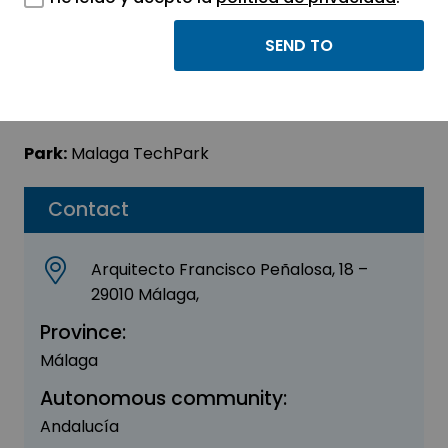
GOOGLE (Virus Total)
Sector:
INFORMATION, INFORMATICS AND
TELECOMMUNICATIONS
Park:
Malaga TechPark
Contact
Arquitecto Francisco Peñalosa, 18 –
29010 Málaga,
Province:
Málaga
Autonomous community:
Andalucía