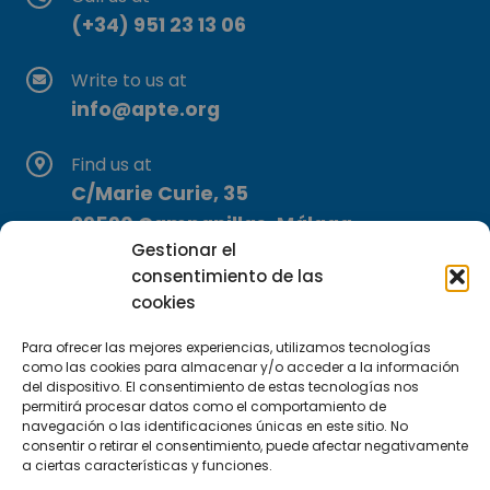
(+34) 951 23 13 06
Write to us at
info@apte.org
Find us at
C/Marie Curie, 35
29590 Campanillas, Málaga
Gestionar el
consentimiento de las
cookies
Para ofrecer las mejores experiencias, utilizamos tecnologías
como las cookies para almacenar y/o acceder a la información
del dispositivo. El consentimiento de estas tecnologías nos
Subscribe to our Newsletter
permitirá procesar datos como el comportamiento de
navegación o las identificaciones únicas en este sitio. No
consentir o retirar el consentimiento, puede afectar negativamente
SUBSCRIBE HERE
a ciertas características y funciones.