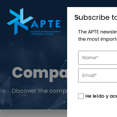
Subscribe t
The APTE newsle
the most importa
Companies
Discover the companies that drive in
He leído y ac