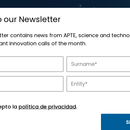
o our Newsletter
tter contains news from APTE, science and techno
nt innovation calls of the month.
novation in APTE’s parks.
epto la
política de privacidad
.