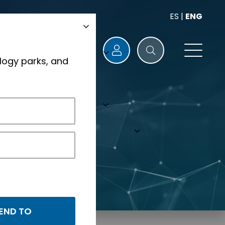
ES
|
ENG
logy parks, and