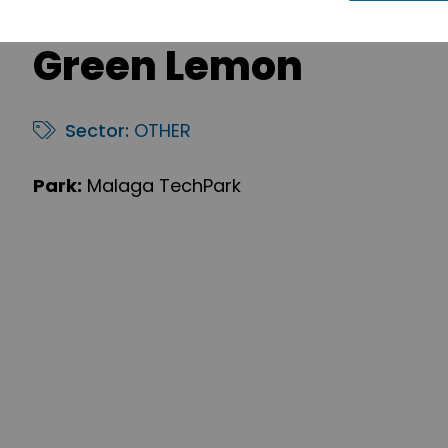
Green Lemon
Sector:
OTHER
Park:
Malaga TechPark