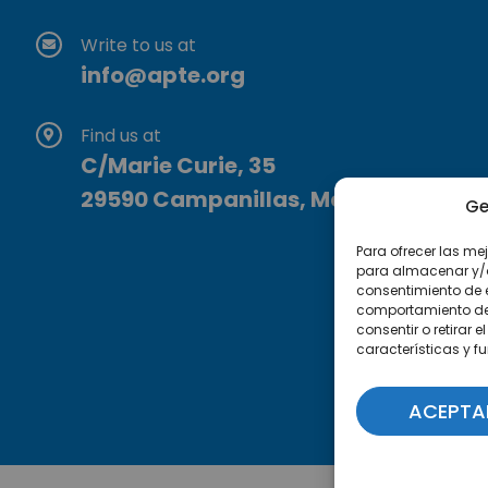
Write to us at
info@apte.org
Find us at
C/Marie Curie, 35
29590 Campanillas, Málaga
Ge
Para ofrecer las me
para almacenar y/o 
consentimiento de 
comportamiento de n
consentir o retirar
características y f
ACEPTA