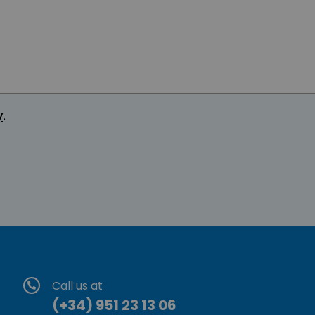
y
.
Call us at
(+34) 951 23 13 06