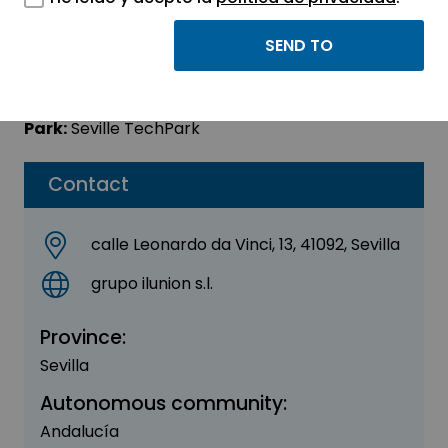
Grupo Ilunion, S.L.
Sector:
OTHER
Park:
Seville TechPark
Contact
calle Leonardo da Vinci, 13, 41092, Sevilla
grupo ilunion s.l.
Province:
Sevilla
Autonomous community:
Andalucía