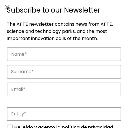
ES
|
ENG
Subscribe to our Newsletter
The APTE newsletter contains news from APTE,
science and technology parks, and the most
important innovation calls of the month.
Companies
Discover the companies that drive
innovation in APTE’s parks.
He leído y acepto la
política de privacidad
.