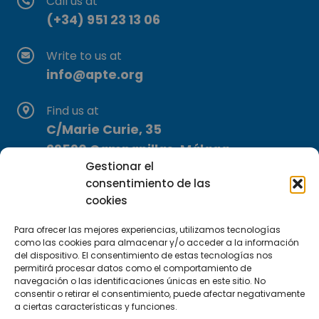
Call us at
(+34) 951 23 13 06
Write to us at
info@apte.org
Find us at
C/Marie Curie, 35
29590 Campanillas, Málaga
Gestionar el
consentimiento de las
cookies
Para ofrecer las mejores experiencias, utilizamos tecnologías
como las cookies para almacenar y/o acceder a la información
del dispositivo. El consentimiento de estas tecnologías nos
Subscribe to our Newsletter
permitirá procesar datos como el comportamiento de
navegación o las identificaciones únicas en este sitio. No
consentir o retirar el consentimiento, puede afectar negativamente
SUBSCRIBE HERE
a ciertas características y funciones.