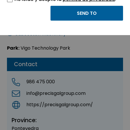
GRUPO PRECISGAL SL
Sector:
INDUSTRIAL
Subsector:
Machinery
Park:
Vigo Technology Park
Contact
986 475 000
info@precisgalgroup.com
https://precisgalgroup.com/
Province:
Pontevedra