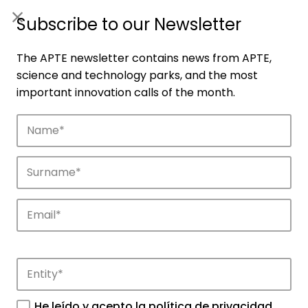
ES
|
ENG
Subscribe to our Newsletter
The APTE newsletter contains news from APTE,
science and technology parks, and the most
important innovation calls of the month.
Companies
Discover the companies that drive
innovation in APTE’s parks.
He leído y acepto la
política de privacidad
.