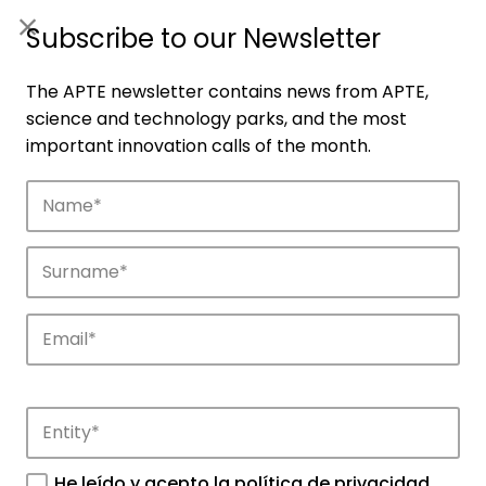
ES
|
ENG
Subscribe to our Newsletter
The APTE newsletter contains news from APTE,
science and technology parks, and the most
important innovation calls of the month.
Companies
Discover the companies that drive
innovation in APTE’s parks.
He leído y acepto la
política de privacidad
.