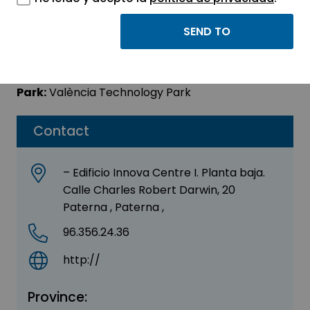
Grupo Preving
Sector:
OTHER
Park:
València Technology Park
Contact
– Edificio Innova Centre I. Planta baja.
Calle Charles Robert Darwin, 20
Paterna , Paterna ,
96.356.24.36
http://
Province: