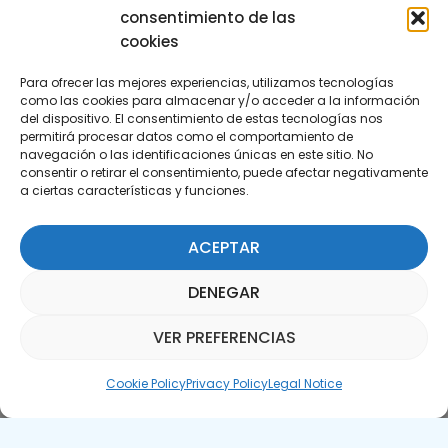
consentimiento de las
cookies
Para ofrecer las mejores experiencias, utilizamos tecnologías
como las cookies para almacenar y/o acceder a la información
del dispositivo. El consentimiento de estas tecnologías nos
permitirá procesar datos como el comportamiento de
Subscribe to our Newsletter
navegación o las identificaciones únicas en este sitio. No
consentir o retirar el consentimiento, puede afectar negativamente
a ciertas características y funciones.
SUBSCRIBE HERE
ACEPTAR
DENEGAR
VER PREFERENCIAS
Parquepedia Assistant
Cookie Policy
Privacy Policy
Legal Notice
Legal Notice