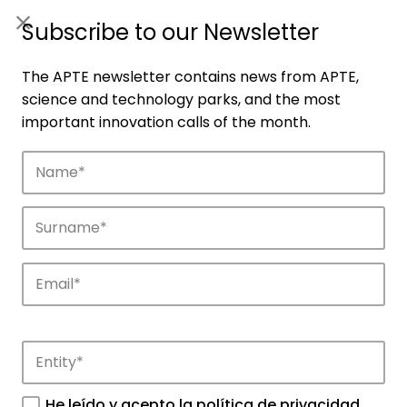
ES
|
ENG
Subscribe to our Newsletter
The APTE newsletter contains news from APTE,
science and technology parks, and the most
important innovation calls of the month.
Companies
Discover the companies that drive
innovation in APTE’s parks.
He leído y acepto la
política de privacidad
.