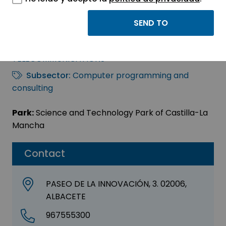
GRUPO TEKNEI IT, S.L.
Sector:
INFORMATION, INFORMATICS AND
TELECOMMUNICATIONS
Subsector:
Computer programming and
consulting
Park:
Science and Technology Park of Castilla-La
Mancha
Contact
PASEO DE LA INNOVACIÓN, 3. 02006,
ALBACETE
967555300