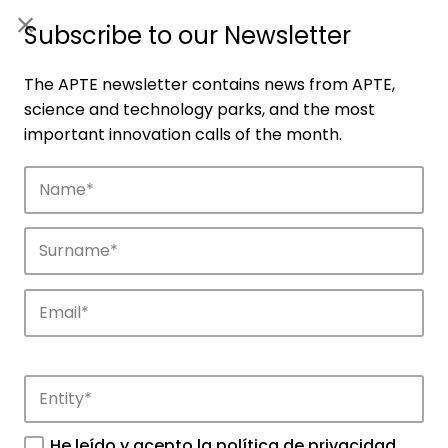
ES
|
ENG
Subscribe to our Newsletter
The APTE newsletter contains news from APTE,
science and technology parks, and the most
important innovation calls of the month.
Companies
Discover the companies that drive
innovation in APTE’s parks.
He leído y acepto la
política de privacidad
.