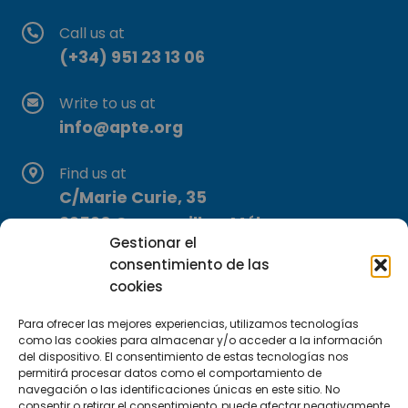
Call us at
(+34) 951 23 13 06
Write to us at
info@apte.org
Find us at
C/Marie Curie, 35
29590 Campanillas, Málaga
Gestionar el
consentimiento de las
cookies
Para ofrecer las mejores experiencias, utilizamos tecnologías
como las cookies para almacenar y/o acceder a la información
del dispositivo. El consentimiento de estas tecnologías nos
Subscribe to our Newsletter
permitirá procesar datos como el comportamiento de
navegación o las identificaciones únicas en este sitio. No
consentir o retirar el consentimiento, puede afectar negativamente