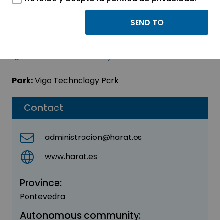
HARAT SOLUTIONS SL
Sector:
INDUSTRIAL
Subsector:
Machinery
Park:
Vigo Technology Park
Contact
administracion@harat.es
www.harat.es
Province:
Pontevedra
Autonomous community: