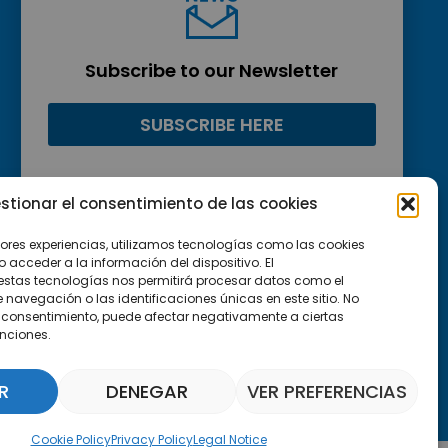
Subscribe to our Newsletter
SUBSCRIBE HERE
stionar el consentimiento de las cookies
jores experiencias, utilizamos tecnologías como las cookies
acceder a la información del dispositivo. El
estas tecnologías nos permitirá procesar datos como el
avegación o las identificaciones únicas en este sitio. No
 el consentimiento, puede afectar negativamente a ciertas
unciones.
R
DENEGAR
VER PREFERENCIAS
Parquepedia Assistant
Cookie Policy
Privacy Policy
Legal Notice