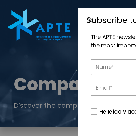
Subscribe t
The APTE newsle
the most importa
Companies
Discover the companies that drive in
He leído y ac