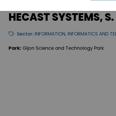
HECAST SYSTEMS, S. 
Sector:
INFORMATION, INFORMATICS AND T
Park:
Gijon Science and Technology Park