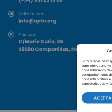
(+34) 951 23 13 06
Write to us at
info@apte.org
Find us at
C/Marie Curie, 35
29590 Campanillas, Málaga
Ge
Para ofrecer las me
para almacenar y/o 
consentimiento de 
comportamiento de n
consentir o retirar
características y f
ACEPTA