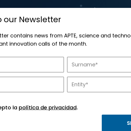
o our Newsletter
tter contains news from APTE, science and techno
nt innovation calls of the month.
novation in APTE’s parks.
epto la
política de privacidad
.