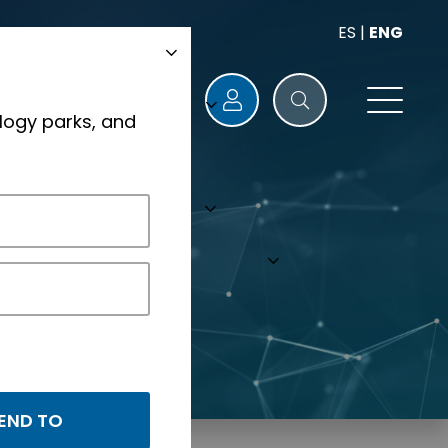
ES
|
ENG
logy parks, and