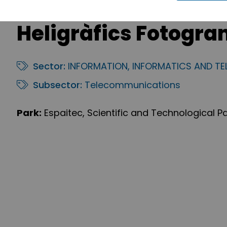
Heligràfics Fotogram
Sector:
INFORMATION, INFORMATICS AND T
Subsector:
Telecommunications
Park:
Espaitec, Scientific and Technological Pa