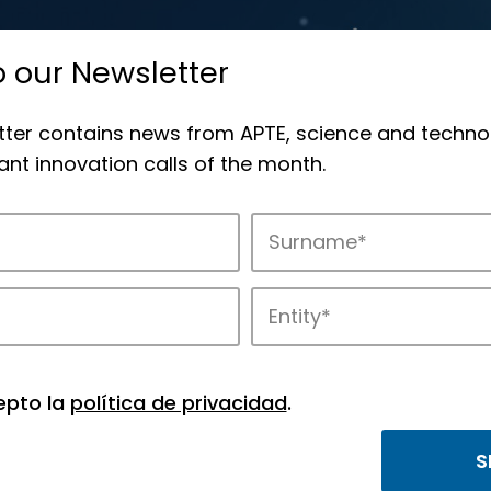
o our Newsletter
tter contains news from APTE, science and techno
nt innovation calls of the month.
novation in APTE’s parks.
epto la
política de privacidad
.