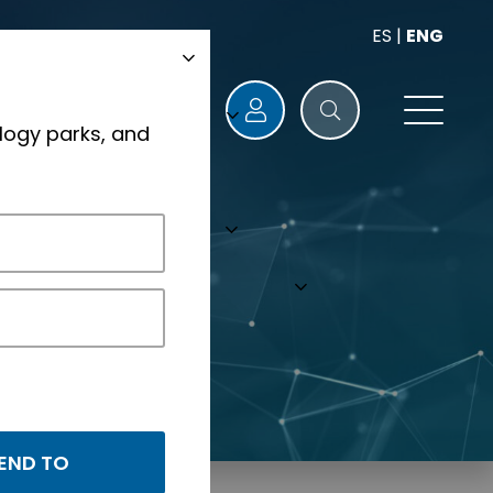
ES
|
ENG
logy parks, and