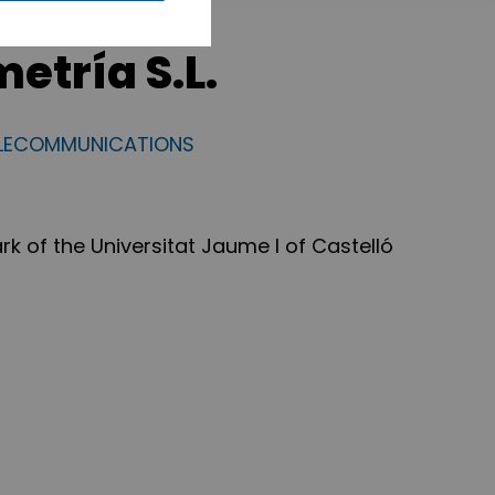
etría S.L.
ELECOMMUNICATIONS
rk of the Universitat Jaume I of Castelló