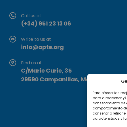
Call us at
(+34) 951 23 13 06
Write to us at
info@apte.org
Find us at
C/Marie Curie, 35
29590 Campanillas, Málaga
Ge
Para ofrecer las me
para almacenar y/o 
consentimiento de 
comportamiento de n
consentir o retirar
características y f