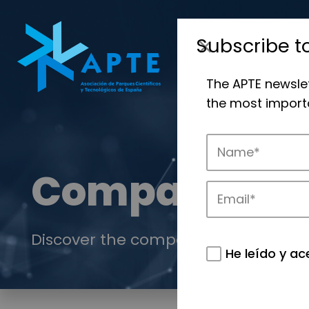
Subscribe t
The APTE newsle
the most importa
Companies
Discover the companies that drive in
He leído y ac