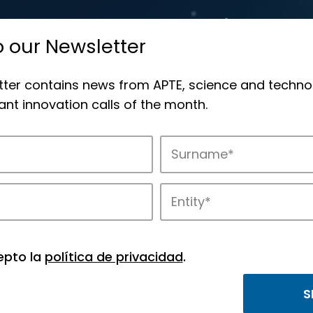
o our Newsletter
tter contains news from APTE, science and techno
nt innovation calls of the month.
novation in APTE’s parks.
epto la
política de privacidad
.