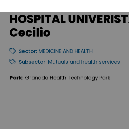
HOSPITAL UNIVERIST
Cecilio
Sector:
MEDICINE AND HEALTH
Subsector:
Mutuals and health services
Park:
Granada Health Technology Park