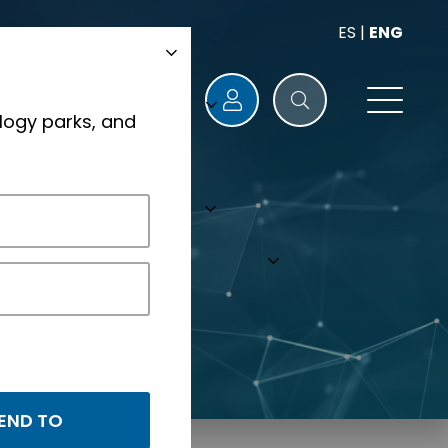
ES
|
ENG
logy parks, and