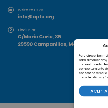
Write to us at
info@apte.org
Find us at
C/Marie Curie, 35
29590 Campanillas, Málaga
Ge
Para ofrecer las me
para almacenar y/o 
consentimiento de 
comportamiento de n
consentir o retirar
características y f
ACEPTA