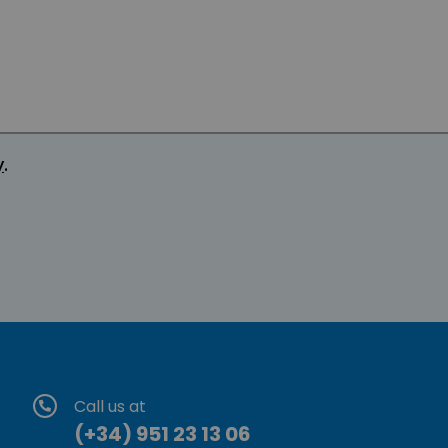
y
.
Call us at
(+34) 951 23 13 06