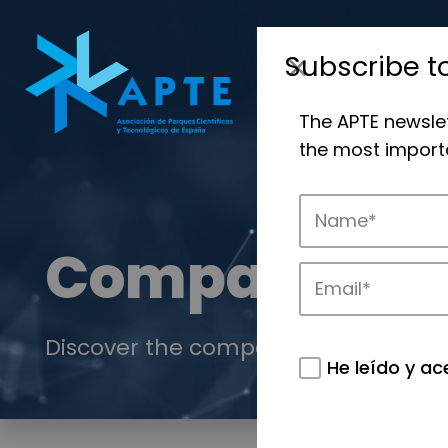
Subscribe t
The APTE newsle
the most importa
Companies
Discover the companies that drive in
He leído y ac