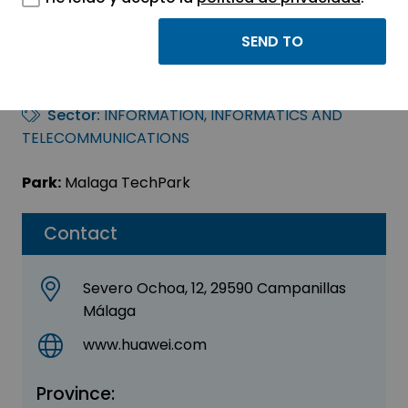
Huawei Technologies
España, S.L.
Sector:
INFORMATION, INFORMATICS AND
TELECOMMUNICATIONS
Park:
Malaga TechPark
Contact
Severo Ochoa, 12, 29590 Campanillas
Málaga
www.huawei.com
Province: