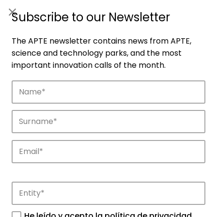
ES
|
ENG
Subscribe to our Newsletter
The APTE newsletter contains news from APTE,
science and technology parks, and the most
important innovation calls of the month.
Companies
Discover the companies that drive
innovation in APTE’s parks.
He leído y acepto la
política de privacidad
.