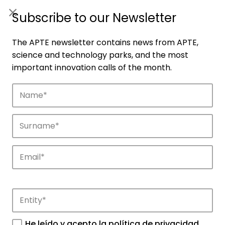
ES
|
ENG
Subscribe to our Newsletter
The APTE newsletter contains news from APTE,
science and technology parks, and the most
important innovation calls of the month.
Companies
Discover the companies that drive
innovation in APTE’s parks.
He leído y acepto la
política de privacidad
.