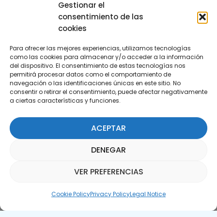
29590 Campanillas, Málaga
Gestionar el
consentimiento de las
cookies
Para ofrecer las mejores experiencias, utilizamos tecnologías
como las cookies para almacenar y/o acceder a la información
del dispositivo. El consentimiento de estas tecnologías nos
permitirá procesar datos como el comportamiento de
Subscribe to our Newsletter
navegación o las identificaciones únicas en este sitio. No
consentir o retirar el consentimiento, puede afectar negativamente
a ciertas características y funciones.
SUBSCRIBE HERE
ACEPTAR
DENEGAR
VER PREFERENCIAS
Parquepedia Assistant
Cookie Policy
Privacy Policy
Legal Notice
Legal Notice