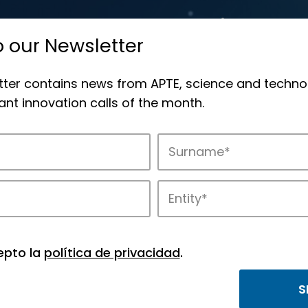
o our Newsletter
tter contains news from APTE, science and techno
nt innovation calls of the month.
novation in APTE’s parks.
epto la
política de privacidad
.