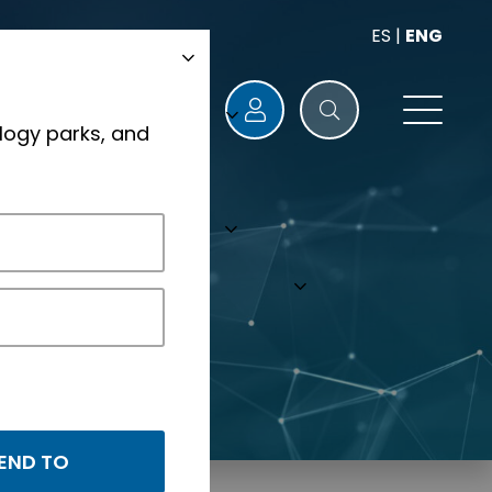
ES
|
ENG
logy parks, and