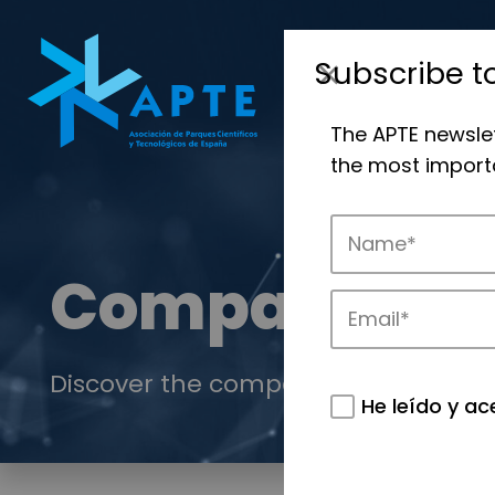
Subscribe t
The APTE newsle
the most importa
Companies
Discover the companies that drive in
He leído y ac