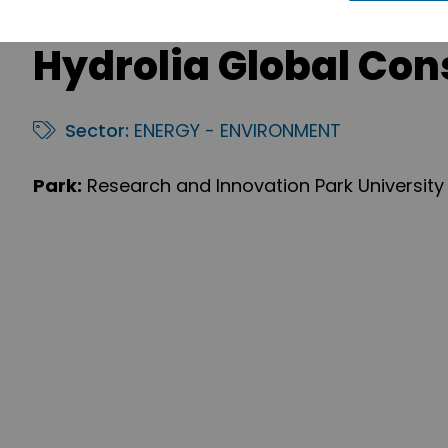
Hydrolia Global Cons
Sector:
ENERGY - ENVIRONMENT
Park:
Research and Innovation Park University