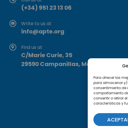
(+34) 951 23 13 06
Write to us at
info@apte.org
Find us at
C/Marie Curie, 35
29590 Campanillas, Málaga
Ge
Para ofrecer las me
para almacenar y/o 
consentimiento de 
comportamiento de n
consentir o retirar
características y f
ACEPTA