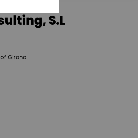
ulting, S.L
 of Girona