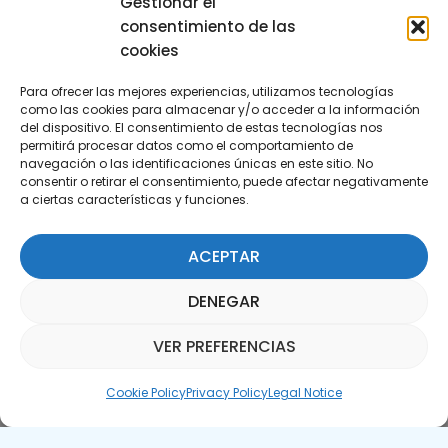
Gestionar el
consentimiento de las
cookies
Para ofrecer las mejores experiencias, utilizamos tecnologías
como las cookies para almacenar y/o acceder a la información
del dispositivo. El consentimiento de estas tecnologías nos
permitirá procesar datos como el comportamiento de
Subscribe to our Newsletter
navegación o las identificaciones únicas en este sitio. No
consentir o retirar el consentimiento, puede afectar negativamente
a ciertas características y funciones.
SUBSCRIBE HERE
ACEPTAR
DENEGAR
VER PREFERENCIAS
Parquepedia Assistant
Cookie Policy
Privacy Policy
Legal Notice
Legal Notice