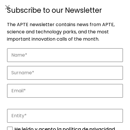
ES
|
ENG
Subscribe to our Newsletter
The APTE newsletter contains news from APTE,
science and technology parks, and the most
important innovation calls of the month.
Companies
Discover the companies that drive
innovation in APTE’s parks.
He leído y acepto la
política de privacidad
.