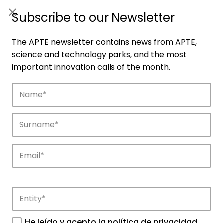
ES
|
ENG
Subscribe to our Newsletter
The APTE newsletter contains news from APTE,
science and technology parks, and the most
important innovation calls of the month.
Companies
Discover the companies that drive
innovation in APTE’s parks.
He leído y acepto la
política de privacidad
.