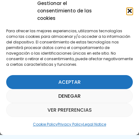
29590 Campanillas, Málaga
Gestionar el
consentimiento de las
cookies
Para ofrecer las mejores experiencias, utilizamos tecnologías
como las cookies para almacenar y/o acceder a la información
del dispositivo. El consentimiento de estas tecnologías nos
permitirá procesar datos como el comportamiento de
Subscribe to our Newsletter
navegación o las identificaciones únicas en este sitio. No
consentir o retirar el consentimiento, puede afectar negativamente
a ciertas características y funciones.
SUBSCRIBE HERE
ACEPTAR
DENEGAR
VER PREFERENCIAS
Parquepedia Assistant
Cookie Policy
Privacy Policy
Legal Notice
Legal Notice