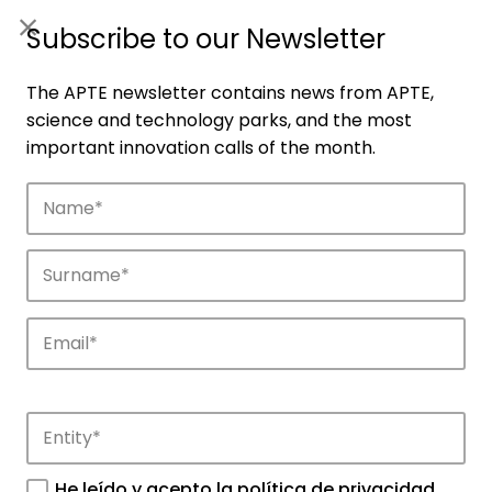
ES
|
ENG
Subscribe to our Newsletter
The APTE newsletter contains news from APTE,
science and technology parks, and the most
important innovation calls of the month.
Companies
Discover the companies that drive
innovation in APTE’s parks.
He leído y acepto la
política de privacidad
.