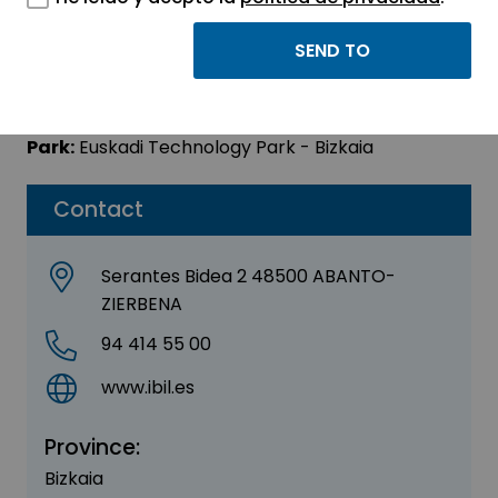
IBIL
Sector:
ENERGY - ENVIRONMENT
Park:
Euskadi Technology Park - Bizkaia
Contact
Serantes Bidea 2 48500 ABANTO-
ZIERBENA
94 414 55 00
www.ibil.es
Province:
Bizkaia