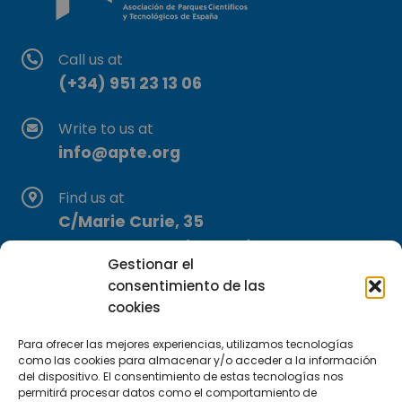
Call us at
(+34) 951 23 13 06
Write to us at
info@apte.org
Find us at
C/Marie Curie, 35
29590 Campanillas, Málaga
Gestionar el
consentimiento de las
cookies
Para ofrecer las mejores experiencias, utilizamos tecnologías
como las cookies para almacenar y/o acceder a la información
del dispositivo. El consentimiento de estas tecnologías nos
permitirá procesar datos como el comportamiento de
Subscribe to our Newsletter